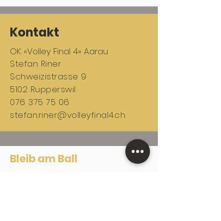
Kontakt
OK «Volley Final 4» Aarau
Stefan Riner
Schweizistrasse 9
5102 Rupperswil
076 375 75 06
stefan.riner@volleyfinal4
.ch
Bleib am Ball
Erhalte zeitnah die neuesten «Volley
Final 4» News.
Newsletter abonnieren