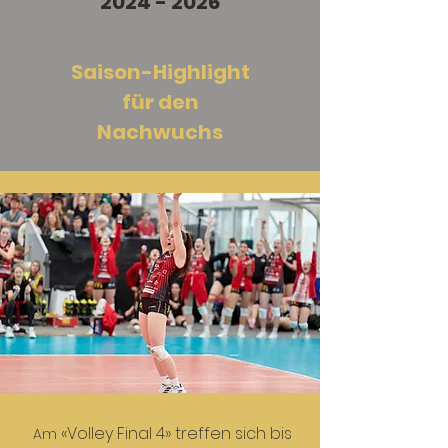
2024 - 2026
Saison-Highlight
für den
Nachwuchs
«Volley Final 4» treffen sich bis
A
m