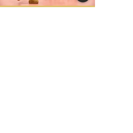
Kontakt
OK «Volley Final 4» Aarau
Stefan Riner
Schweizistrasse 9
5102 Rupperswil
076 375 75 06
stefan.riner@volleyfinal4
.ch
Bleib am Ball
Erhalte zeitnah die neuesten
«Volley Final 4» News.
E-Mail-Adresse