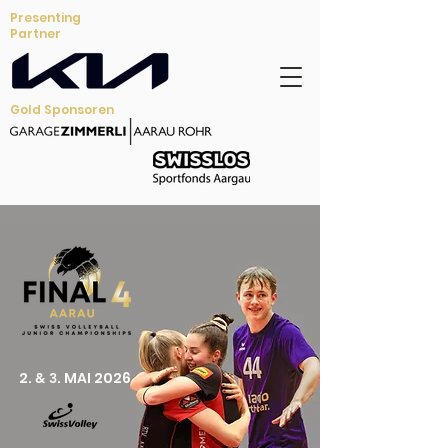
Presenting
Partner
Gold Sponsoren
2.
. MAI 2026
& 3