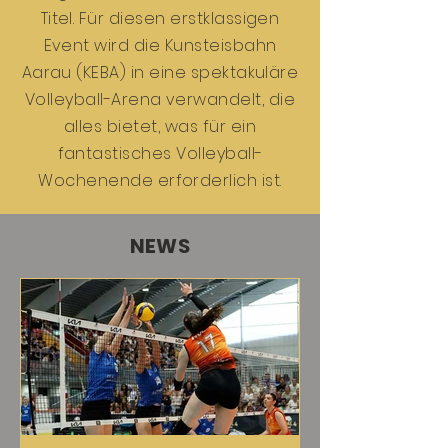
Titel. Für diesen erstklassigen
Event wird die Kunsteisbahn
Aarau (KEBA) in eine spektakuläre
Volleyball-Arena verwandelt, die
alles bietet, was für ein
fantastisches Volleyball-
Wochenende erforderlich ist.
NEWS