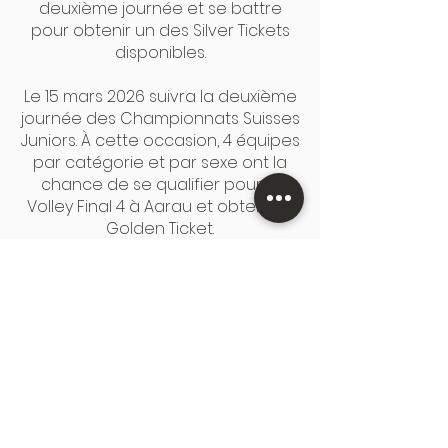
deuxième journée et se battre
pour obtenir un des Silver Tickets
disponibles.
Le 15 mars 2026 suivra la deuxième
journée des Championnats Suisses
Juniors. À cette occasion, 4 équipes
par catégorie et par sexe ont la
chance de se qualifier pour le
Volley Final 4 à Aarau et obtenir le
Golden Ticket.
Visitez la page des événements
des Championnats Suisses Juniors
de Suisse Volley pour plus
d'informations : «Swiss Volley:
Championnats Suisses Juniors»
(volleyball.ch)